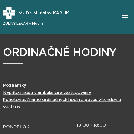
MUDr. Miloslav KARLIK
ZUBNÝ LEKÁR v Modre
ORDINAČNÉ HODINY
Poznámky
Neprítomnosti v ambulancii a zastupovanie
Pohotovosť mimo ordinačných hodín a počas víkendov a
sviatkov
13:00 - 18:00
PONDELOK