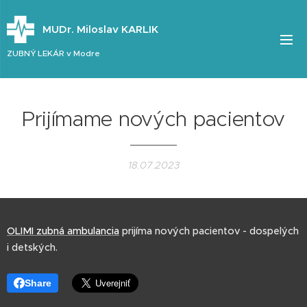
MUDr. Miloslav KARLIK
ZUBNÝ LEKÁR v Modre
Prijímame nových pacientov
18.07.2023
OLIMI zubná ambulancia
prijíma nových pacientov - dospelých
i detských.
Share