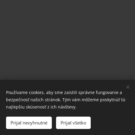
Používame cookies, aby sme zaistili správne fungovanie a
bezpečnosť našich stránok. Tým vám môžeme poskytnúť tú
najlepšiu skúsenosť z ich návštevy.
Prijať nevyhnutné
Prijať všetko
Vytvorené službou
Webnode
Cookies